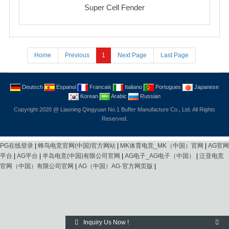
Super Cell Fender
Home
Previous
1
Next Page
Last Page
Deutsch
Espanol
Francais
Italiano
Portugues
Japanese
Korean
Arabic
Russian
Copyright 2020 @ Liaoning Qingyuan No.1 Buffer Manufacture Co., Ltd. All Rights
Reserved.
PG在线登录
|
蜂鸟电竞官网(中国)官方网站
|
MK体育电竞_MK（中国）官网
|
AG官网
平台
|
AG平台
|
半岛电竞(中国)有限公司官网
|
AG电子_AG电子（中国）
|
泛亚电竞
官网（中国）有限公司官网
|
AG（中国）AG·官方网页版
|
Inquiry Us Now !